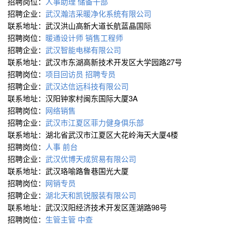
招聘岗位：
人事助理
储备干部
招聘企业：
武汉瀚洁采暖净化系统有限公司
联系地址：武汉洪山高新大道长航蓝晶国际
招聘岗位：
暖通设计师
销售工程师
招聘企业：
武汉智能电梯有限公司
联系地址：武汉市东湖高新技术开发区大学园路27号
招聘岗位：
项目回访员
招聘专员
招聘企业：
武汉达信远科技有限公司
联系地址：汉阳钟家村闽东国际大厦3A
招聘岗位：
网络销售
招聘企业：
武汉市江夏区菲力健身俱乐部
联系地址：湖北省武汉市江夏区大花岭海天大厦4楼
招聘岗位：
人事
前台
招聘企业：
武汉优博天成贸易有限公司
联系地址：武汉珞喻路鲁巷国光大厦
招聘岗位：
网销专员
招聘企业：
湖北天和凯锐服装有限公司
联系地址：武汉汉阳经济技术开发区莲湖路98号
招聘岗位：
生管主管
中查