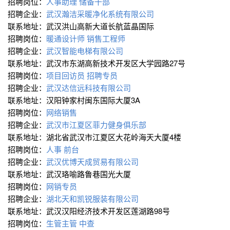
招聘岗位：
人事助理
储备干部
招聘企业：
武汉瀚洁采暖净化系统有限公司
联系地址：武汉洪山高新大道长航蓝晶国际
招聘岗位：
暖通设计师
销售工程师
招聘企业：
武汉智能电梯有限公司
联系地址：武汉市东湖高新技术开发区大学园路27号
招聘岗位：
项目回访员
招聘专员
招聘企业：
武汉达信远科技有限公司
联系地址：汉阳钟家村闽东国际大厦3A
招聘岗位：
网络销售
招聘企业：
武汉市江夏区菲力健身俱乐部
联系地址：湖北省武汉市江夏区大花岭海天大厦4楼
招聘岗位：
人事
前台
招聘企业：
武汉优博天成贸易有限公司
联系地址：武汉珞喻路鲁巷国光大厦
招聘岗位：
网销专员
招聘企业：
湖北天和凯锐服装有限公司
联系地址：武汉汉阳经济技术开发区莲湖路98号
招聘岗位：
生管主管
中查