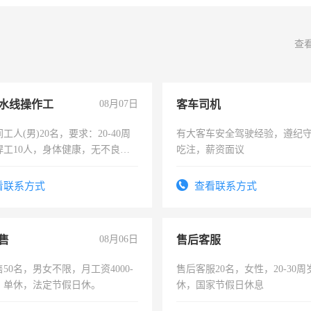
查
水线操作工
08月07日
客车司机
工人(男)20名，要求：20-40周
有大客车安全驾驶经验，遵纪
焊工10人，身体健康，无不良嗜
吃注，薪资面议
：4500-7000元，标准八人间住
费发放劳保用品，两班倒，每月
看联系方式
查看联系方式
时发放工资，工作时间10小时
售
08月06日
售后客服
50名，男女不限，月工资4000-
售后客服20名，女性，20-30
元，单休，法定节假日休。
休，国家节假日休息