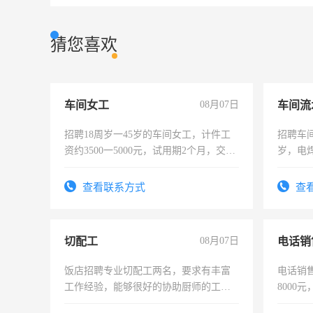
猜您喜欢
车间女工
08月07日
车间流
招聘18周岁一45岁的车间女工，计件工
招聘车间
资约3500一5000元，试用期2个月，交五
岁，电
险，有年薪假，年底福利
好。薪资
宿，免
查看联系方式
查
25号准
切配工
08月07日
电话销
饭店招聘专业切配工两名，要求有丰富
电话销售
工作经验，能够很好的协助厨师的工
8000
作。包吃住，每月有公休，工资3500-