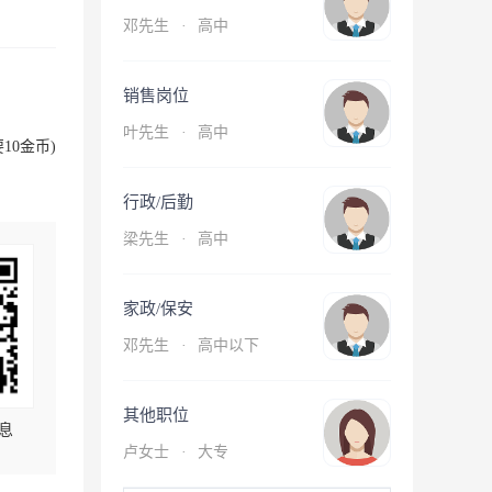
邓先生
·
高中
销售岗位
叶先生
·
高中
10金币)
行政/后勤
梁先生
·
高中
家政/保安
邓先生
·
高中以下
其他职位
息
卢女士
·
大专