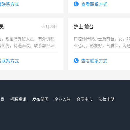
看联系方式
查看联系方式
员
08月06日
护士 前台
业，现招聘外贸人员，有外贸销
口腔诊所聘护士及前台，女，
者优先，待遇面议。联系郭经理
业也可，形象好，气质佳，沟
强。面试，周日休息。
看联系方式
查看联系方式
信息
招聘资讯
发布简历
企业入驻
会员中心
法律申明
们