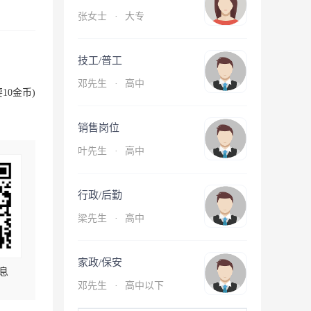
张女士
·
大专
技工/普工
邓先生
·
高中
10金币)
销售岗位
叶先生
·
高中
行政/后勤
梁先生
·
高中
家政/保安
息
邓先生
·
高中以下