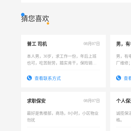
猜您喜欢
普工 司机
08月07日
男，有
本人男，30岁，求工作一份，年后上班
男，有
也可，吃苦耐劳，踏实肯干，保险销售
厂维修
勿扰
上，枣
电话
查看联系方式
查
求职保安
08月07日
个人保
最好是售楼部，商场，8小时，小区物业
诚揽保
勿扰
格。