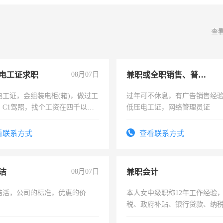
查
电工证求职
08月07日
兼职或全职销售、普工、维修
电工证，会组装电柜(箱)，做过工
过年可不休息，有广告销售经
；C1驾照，找个工资在四千以
低压电工证，网络管理员证
强县以外需要有住宿，保险勿扰
看联系方式
查看联系方式
洁
08月07日
兼职会计
洁活，公司的标准，优惠的价
本人女中级职称12年工作经验
税、政府补贴、银行贷款、纳
为各类公司策划，设建新账，