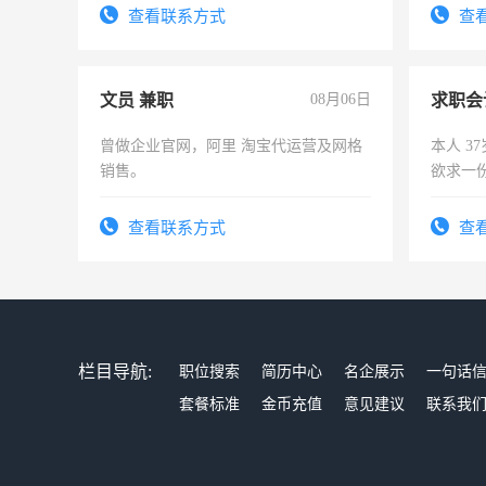
查看联系方式
查
文员 兼职
08月06日
求职会
曾做企业官网，阿里 淘宝代运营及网格
本人 3
销售。
欲求一
计证
查看联系方式
查
栏目导航:
职位搜索
简历中心
名企展示
一句话
套餐标准
金币充值
意见建议
联系我