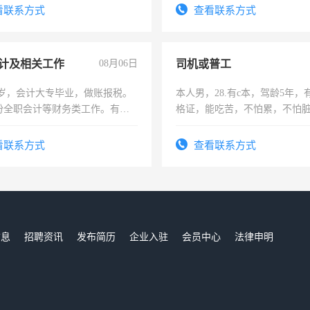
务，财务咨询等业务。欲求兼
看联系方式
查看联系方式
作
计及相关工作
08月06日
司机或普工
7岁，会计大专毕业，做账报税。
本人男，28.有c本，驾龄5年，
份全职会计等财务类工作。有会
格证，能吃苦，不怕累，不怕
实，需求稳定工作一份，保险
看联系方式
查看联系方式
信息
招聘资讯
发布简历
企业入驻
会员中心
法律申明
们