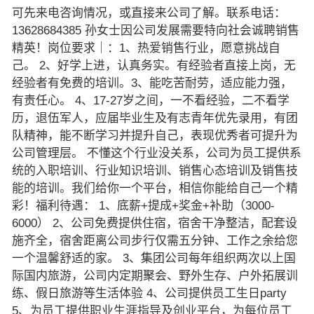
可先来电咨询情况，或直接来公司了解。联系电话：
13628684385 孙女士因公司发展需要特向社会诚聘销售
精英！岗位要求｜：1、热爱销售行业，愿意挑战自
己。 2、好学上进，认真务实。有经验者直接上岗，无
经验者有免费的培训。3、能吃苦耐劳，适应能力强，
有责任心。 4、17-27岁之间，一不看经验，二不看学
历，退伍军人，应届毕业生及有志青年优先录用，有团
队精神，能不断学习并提升自己，表现优秀者可提升为
公司管理层。 不懂这个行业没关系，公司为员工提供系
统的入职培训、行业知识培训、销售心态培训及销售技
能的培训。我们给你一个平台，相信你能给自己一个精
彩！福利待遇： 1、底薪+提成+奖金+补助（3000-
6000） 2、公司免费提供住宿，宿舍干净整洁，配套设
施齐全，宿舍距离公司步行仅需五分钟、工作之余给您
一个温馨舒适的家。 3、集团公司每年组织两次以上国
际国内旅游，公司内定期聚会、野外生存、户外拓展训
练、假日旅游等生活体验 4、公司提供员工生日party
5、为员工提供职业生涯指导及创业平台，为每位员工